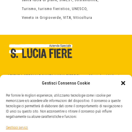
Turismo
turismo fieristico
UNESCO
Veneto in Grigioverde
VITA
Viticoltura
AZIENDA SPECIALE SANTA LUCIA FIERE
Piazza 28 ottobre 1918 n.1
31025 Santa Lucia di Piave (TV)
Gestisci Consenso Cookie
C.F. - P.Iva 04404520266
cod. SDI -
5RUO82D
Per fornire le migliori esperienze, utilizziamo tecnologie come i cookie per
memorizzare e/o accedere alle informazioni del dispositivo. Il consenso a queste
tecnologie ci permetterà di elaborare dati come il comportamento di navigazione o
QUARTIERE FIERISTICO
ID unici su questo sito. Non acconsentire o ritirare il consenso può influire
Strada Provinciale, 45
negativamente su alcune caratteristiche e funzioni.
31025 Santa Lucia di Piave (TV)
info@fieresantalucia.it
Gestisci servizi
santaluciafiere@legalmail.it