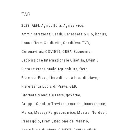
TAG
2023
AEFI
Agricoltura
Agriservice
Amministrazione
Bandi
Benessere & Bio
bonus
bonus fiere
Coldiretti
Condifesa TVB
Coronavirus
COVID19
CREA
Economia
Esposizione Internazionale Cinofila
Eventi
Fiera Internazionale Agricoltura
fiere
Fiere del Piave
fiere di santa luca di piave
Fiere Santa Lucia di Piave
GED
Giornata Mondiale Fiere
governo
Gruppo Cinofilo Treviso
Incarichi
Innovazione
Marca
Massey Ferguson
mise
Mostra
Nordest
Paesaggio
Premi
Regione del Veneto
santa lucia di piave
SIMEST
Sostenibilità