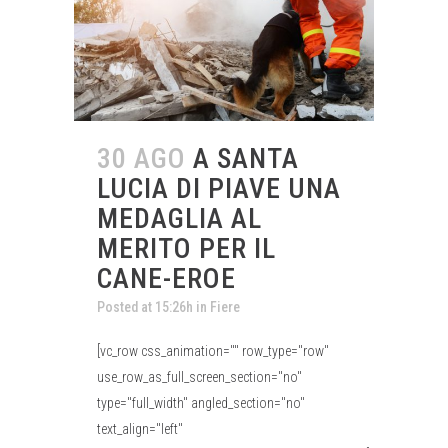
30 AGO
A SANTA
LUCIA DI PIAVE UNA
MEDAGLIA AL
MERITO PER IL
CANE-EROE
Posted at 15:26h
in
Fiere
[vc_row css_animation="" row_type="row"
use_row_as_full_screen_section="no"
type="full_width" angled_section="no"
text_align="left"