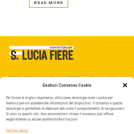
READ MORE
AZIENDA SPECIALE SANTA LUCIA FIERE
Piazza 28 ottobre 1918 n.1
31025 Santa Lucia di Piave (TV)
Gestisci Consenso Cookie
C.F. - P.Iva 04404520266
cod. SDI -
5RUO82D
Per fornire le migliori esperienze, utilizziamo tecnologie come i cookie per
memorizzare e/o accedere alle informazioni del dispositivo. Il consenso a queste
tecnologie ci permetterà di elaborare dati come il comportamento di navigazione o
QUARTIERE FIERISTICO
ID unici su questo sito. Non acconsentire o ritirare il consenso può influire
Strada Provinciale, 45
negativamente su alcune caratteristiche e funzioni.
31025 Santa Lucia di Piave (TV)
info@fieresantalucia.it
Gestisci servizi
santaluciafiere@legalmail.it