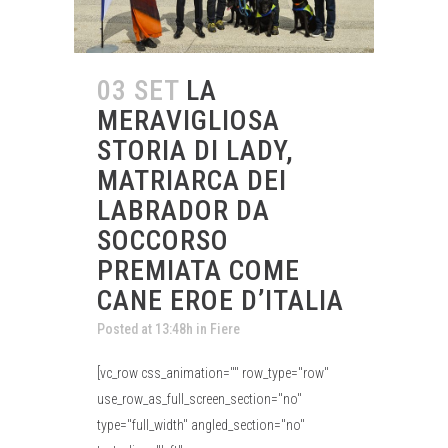
03 SET
LA
MERAVIGLIOSA
STORIA DI LADY,
MATRIARCA DEI
LABRADOR DA
SOCCORSO
PREMIATA COME
CANE EROE D’ITALIA
Posted at 13:48h
in
Fiere
[vc_row css_animation="" row_type="row"
use_row_as_full_screen_section="no"
type="full_width" angled_section="no"