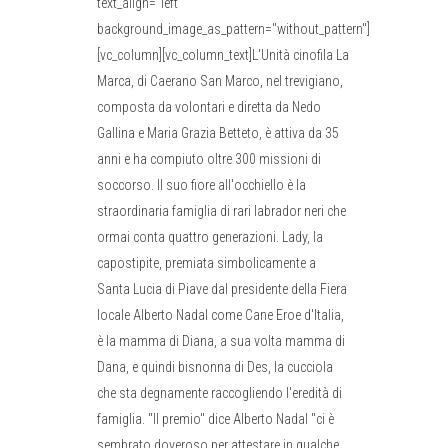
text_align="left"
background_image_as_pattern="without_pattern"]
[vc_column][vc_column_text]L'Unità cinofila La
Marca, di Caerano San Marco, nel trevigiano,
composta da volontari e diretta da Nedo
Gallina e Maria Grazia Betteto, è attiva da 35
anni e ha compiuto oltre 300 missioni di
soccorso. Il suo fiore all'occhiello è la
straordinaria famiglia di rari labrador neri che
ormai conta quattro generazioni. Lady, la
capostipite, premiata simbolicamente a
Santa Lucia di Piave dal presidente della Fiera
locale Alberto Nadal come Cane Eroe d'Italia,
è la mamma di Diana, a sua volta mamma di
Dana, e quindi bisnonna di Des, la cucciola
che sta degnamente raccogliendo l'eredità di
famiglia. "Il premio" dice Alberto Nadal "ci è
sembrato doveroso per attestare in qualche