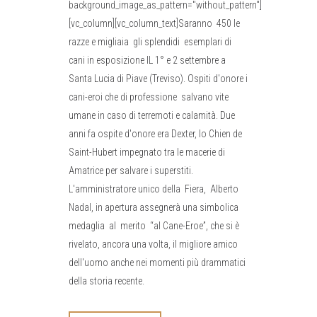
background_image_as_pattern="without_pattern"]
[vc_column][vc_column_text]Saranno 450 le
razze e migliaia gli splendidi esemplari di
cani in esposizione IL 1° e 2 settembre a
Santa Lucia di Piave (Treviso). Ospiti d'onore i
cani-eroi che di professione salvano vite
umane in caso di terremoti e calamità. Due
anni fa ospite d'onore era Dexter, lo Chien de
Saint-Hubert impegnato tra le macerie di
Amatrice per salvare i superstiti.
L'amministratore unico della Fiera, Alberto
Nadal, in apertura assegnerà una simbolica
medaglia al merito “al Cane-Eroe”, che si è
rivelato, ancora una volta, il migliore amico
dell'uomo anche nei momenti più drammatici
della storia recente.