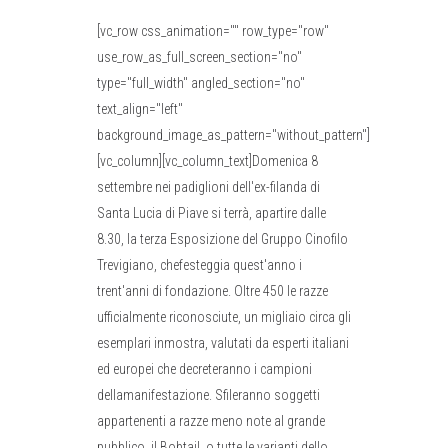
[vc_row css_animation="" row_type="row"
use_row_as_full_screen_section="no"
type="full_width" angled_section="no"
text_align="left"
background_image_as_pattern="without_pattern"]
[vc_column][vc_column_text]Domenica 8
settembre nei padiglioni dell'ex-filanda di
Santa Lucia di Piave si terrà, apartire dalle
8.30, la terza Esposizione del Gruppo Cinofilo
Trevigiano, chefesteggia quest'anno i
trent'anni di fondazione. Oltre 450 le razze
ufficialmente riconosciute, un migliaio circa gli
esemplari inmostra, valutati da esperti italiani
ed europei che decreteranno i campioni
dellamanifestazione. Sfileranno soggetti
appartenenti a razze meno note al grande
pubblico, il Bobtail, o tutte le varianti dello