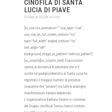
CINOFILA DI SANTA
LUCIA DI PIAVE
Posted at 22:23h
in
Fiere
[vc_row css_animation="" row_type="row"
use_row_as_full_screen_section="no"
type="full_width" angled_section="no"
text_align="left"
background_image_as_pattern="without_pattern"]
[vc_column][vc_column_text]L'Esposizione
canina di domenica 8 settembre che si è
svolta nei padiglionifieristici di Santa Lucia ha
registrato il maggior numero di presenze
(siacanine che “umane”) tra tutte le analoghe
manifestazioni italiane delperiodo.
L'organizzatrice Barbara Severin e i volontari
del Gruppo cinofilodi Treviso hanno contato