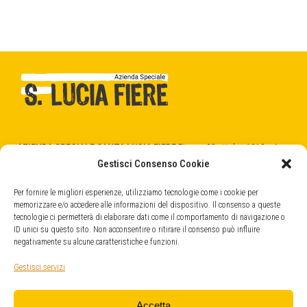
AZIENDA SPECIALE SANTA LUCIA FIERE
Piazza 28 ottobre 1918 n.1
31025 Santa Lucia di Piave (TV)
Gestisci Consenso Cookie
C.F. - P.Iva 04404520266
cod. SDI -
5RUO82D
Per fornire le migliori esperienze, utilizziamo tecnologie come i cookie per
memorizzare e/o accedere alle informazioni del dispositivo. Il consenso a queste
tecnologie ci permetterà di elaborare dati come il comportamento di navigazione o
QUARTIERE FIERISTICO
ID unici su questo sito. Non acconsentire o ritirare il consenso può influire
Strada Provinciale, 45
negativamente su alcune caratteristiche e funzioni.
31025 Santa Lucia di Piave (TV)
info@fieresantalucia.it
Gestisci servizi
santaluciafiere@legalmail.it
Accetta