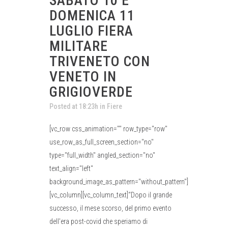
SABATO 10 E
DOMENICA 11
LUGLIO FIERA
MILITARE
TRIVENETO CON
VENETO IN
GRIGIOVERDE
Posted at 18:23h
in
Fiere
[vc_row css_animation="" row_type="row"
use_row_as_full_screen_section="no"
type="full_width" angled_section="no"
text_align="left"
background_image_as_pattern="without_pattern"]
[vc_column][vc_column_text]“Dopo il grande
successo, il mese scorso, del primo evento
dell'era post-covid che speriamo di