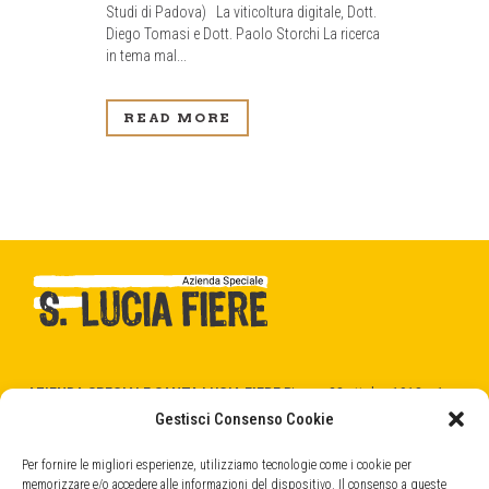
Studi di Padova) La viticoltura digitale, Dott.
Diego Tomasi e Dott. Paolo Storchi La ricerca
in tema mal...
READ MORE
AZIENDA SPECIALE SANTA LUCIA FIERE
Piazza 28 ottobre 1918 n.1
31025 Santa Lucia di Piave (TV)
Gestisci Consenso Cookie
C.F. - P.Iva 04404520266
cod. SDI -
5RUO82D
Per fornire le migliori esperienze, utilizziamo tecnologie come i cookie per
memorizzare e/o accedere alle informazioni del dispositivo. Il consenso a queste