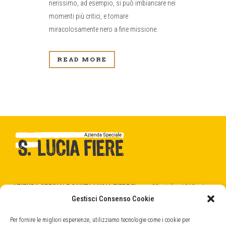
nerissimo, ad esempio, si può imbiancare nei
momenti più critici, e tornare
miracolosamente nero a fine missione.
READ MORE
AZIENDA SPECIALE SANTA LUCIA FIERE
Piazza 28 ottobre 1918 n.1
31025 Santa Lucia di Piave (TV)
Gestisci Consenso Cookie
C.F. - P.Iva 04404520266
cod. SDI -
5RUO82D
Per fornire le migliori esperienze, utilizziamo tecnologie come i cookie per