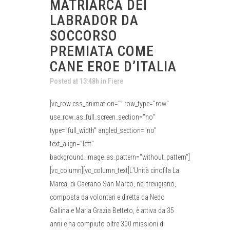
MATRIARCA DEI
LABRADOR DA
SOCCORSO
PREMIATA COME
CANE EROE D’ITALIA
Posted at 13:48h
in
Fiere
[vc_row css_animation="" row_type="row"
use_row_as_full_screen_section="no"
type="full_width" angled_section="no"
text_align="left"
background_image_as_pattern="without_pattern"]
[vc_column][vc_column_text]L'Unità cinofila La
Marca, di Caerano San Marco, nel trevigiano,
composta da volontari e diretta da Nedo
Gallina e Maria Grazia Betteto, è attiva da 35
anni e ha compiuto oltre 300 missioni di