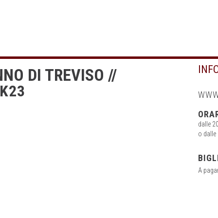
INF
NO DI TREVISO //
2K23
WWW.
ORA
dalle 2
o dalle
2
BIGL
0
A paga