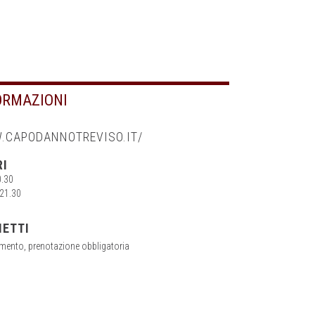
ORMAZIONI
CAPODANNOTREVISO.IT/
RI
0.30
 21.30
IETTI
mento, prenotazione obbligatoria