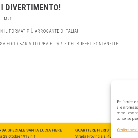
DI DIVERTIMENTO!
 | M2O
N IL FORMAT PIÙ ARROGANTE D’ITALIA!
SA FOOD BAR VILLORBA E L’ARTE DEL BUFFET FONTANELLE
Per fornire le
alle informazi
come il compor
consenso può i
Gestisci servi
NDA SPECIALE SANTA LUCIA FIERE
QUARTIERE FIERISTICO
a 28 ottobre 1918 n.1
Strada Provinciale, 45