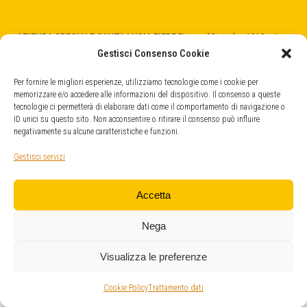
AZIENDA SPECIALE SANTA LUCIA FIERE
Piazza 28 ottobre 1918 n.1
31025 Santa Lucia di Piave (TV)
Gestisci Consenso Cookie
C.F. - P.Iva 04404520266
cod. SDI -
5RUO82D
Per fornire le migliori esperienze, utilizziamo tecnologie come i cookie per
memorizzare e/o accedere alle informazioni del dispositivo. Il consenso a queste
tecnologie ci permetterà di elaborare dati come il comportamento di navigazione o
QUARTIERE FIERISTICO
ID unici su questo sito. Non acconsentire o ritirare il consenso può influire
Strada Provinciale, 45
negativamente su alcune caratteristiche e funzioni.
31025 Santa Lucia di Piave (TV)
info@fieresantalucia.it
Gestisci servizi
santaluciafiere@legalmail.it
Accetta
Nega
Visualizza le preferenze
© Copyright 2026
Azienda Speciale Santa Lucia Fiere
. Design
Cookie Policy
Trattamento dati
octostudio
.
Trattamento dei dati
.