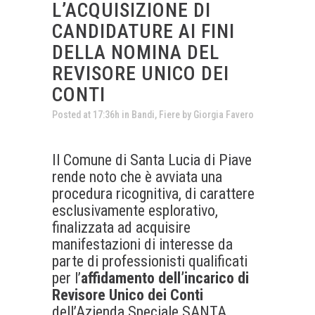
L’ACQUISIZIONE DI
CANDIDATURE AI FINI
DELLA NOMINA DEL
REVISORE UNICO DEI
CONTI
Posted at 17:36h
in
Bandi
,
Fiere
by
Giorgia Favero
Il Comune di Santa Lucia di Piave
rende noto che è avviata una
procedura ricognitiva, di carattere
esclusivamente esplorativo,
finalizzata ad acquisire
manifestazioni di interesse da
parte di professionisti qualificati
per l’
affidamento dell’incarico di
Revisore Unico dei Conti
dell’Azienda Speciale SANTA