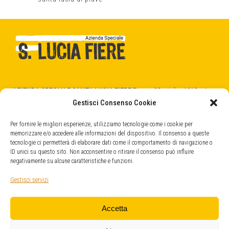
AZIENDA SPECIALE SANTA LUCIA FIERE
Piazza 28 ottobre 1918 n.1
31025 Santa Lucia di Piave (TV)
Gestisci Consenso Cookie
C.F. - P.Iva 04404520266
cod. SDI -
5RUO82D
Per fornire le migliori esperienze, utilizziamo tecnologie come i cookie per
memorizzare e/o accedere alle informazioni del dispositivo. Il consenso a queste
tecnologie ci permetterà di elaborare dati come il comportamento di navigazione o
QUARTIERE FIERISTICO
ID unici su questo sito. Non acconsentire o ritirare il consenso può influire
Strada Provinciale, 45
negativamente su alcune caratteristiche e funzioni.
31025 Santa Lucia di Piave (TV)
info@fieresantalucia.it
Gestisci servizi
santaluciafiere@legalmail.it
Accetta