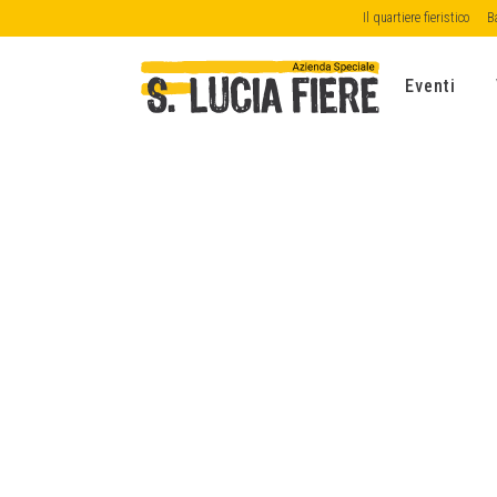
Il quartiere fieristico
B
Eventi
PS