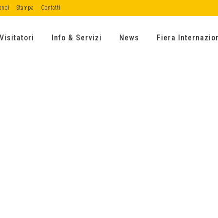
andi
Stampa
Contatti
Visitatori
Info & Servizi
News
Fiera Internazio
R VENETO 