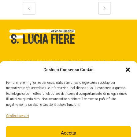
AZIENDA SPECIALE SANTA LUCIA FIERE
Piazza 28 ottobre 1918 n.1
31025 Santa Lucia di Piave (TV)
Gestisci Consenso Cookie
C.F. - P.Iva 04404520266
cod. SDI -
5RUO82D
Per fornire le migliori esperienze, utilizziamo tecnologie come i cookie per
memorizzare e/o accedere alle informazioni del dispositivo. Il consenso a queste
tecnologie ci permetterà di elaborare dati come il comportamento di navigazione o
QUARTIERE FIERISTICO
ID unici su questo sito. Non acconsentire o ritirare il consenso può influire
Strada Provinciale, 45
negativamente su alcune caratteristiche e funzioni.
31025 Santa Lucia di Piave (TV)
info@fieresantalucia.it
Gestisci servizi
santaluciafiere@legalmail.it
Accetta