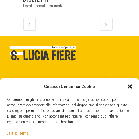
Evento privato su invito
AZIENDA SPECIALE SANTA LUCIA FIERE
Piazza 28 ottobre 1918 n.1
31025 Santa Lucia di Piave (TV)
Gestisci Consenso Cookie
C.F. - P.Iva 04404520266
cod. SDI -
5RUO82D
Per fornire le migliori esperienze, utilizziamo tecnologie come i cookie per
memorizzare e/o accedere alle informazioni del dispositivo. Il consenso a queste
tecnologie ci permetterà di elaborare dati come il comportamento di navigazione o
QUARTIERE FIERISTICO
ID unici su questo sito. Non acconsentire o ritirare il consenso può influire
Strada Provinciale, 45
negativamente su alcune caratteristiche e funzioni.
31025 Santa Lucia di Piave (TV)
info@fieresantalucia.it
Gestisci servizi
santaluciafiere@legalmail.it