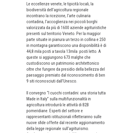
Le eccellenze venete, le tipicità locali, la
biodiversità dell’agricoltura regionale
incontrano la ricezione, l’arte culinaria
contadina, l’accoglienza nei piccoli borghi
valorizzata da più di 1600 aziende agrituristiche
presenti sul territorio Veneto. Per la maggior
parte situate in pianura un terzo in collina e 250
in montagna garantiscono una disponibilità è di
44,8 mila posti a tavola 13mila posti letto. A
queste si aggiungono 673 malghe che
custodiscono un patrimonio architettonico
oltre che fungere da presidio della bellezza del
paesaggio premiato dal riconoscimento di ben
9 siti riconosciuti dall’Unesco.
Il convegno “I cuochi contadini: una storia tutta
Made in Italy” sulla multifunzionalità in
agricoltura introdurrà le attività di B2B
pomeridiane. Esperti del settore e
rappresentanti istituzionali rifletteranno sulle
nuove sfide offerte dal recente aggiornamento
della legge regionale sull’agriturismo.