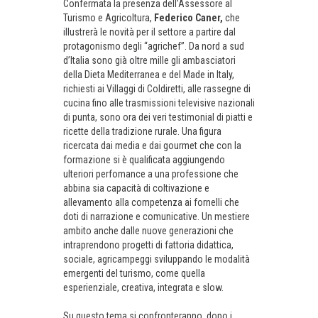
Confermata la presenza dell’Assessore al
Turismo e Agricoltura,
Federico Caner,
che
illustrerà le novità per il settore a partire dal
protagonismo degli “agrichef”. Da nord a sud
d’Italia sono già oltre mille gli ambasciatori
della Dieta Mediterranea e del Made in Italy,
richiesti ai Villaggi di Coldiretti, alle rassegne di
cucina fino alle trasmissioni televisive nazionali
di punta, sono ora dei veri testimonial di piatti e
ricette della tradizione rurale. Una figura
ricercata dai media e dai gourmet che con la
formazione si è qualificata aggiungendo
ulteriori perfomance a una professione che
abbina sia capacità di coltivazione e
allevamento alla competenza ai fornelli che
doti di narrazione e comunicative. Un mestiere
ambito anche dalle nuove generazioni che
intraprendono progetti di fattoria didattica,
sociale, agricampeggi sviluppando le modalità
emergenti del turismo, come quella
esperienziale, creativa, integrata e slow.
Su questo tema si confronteranno, dopo i