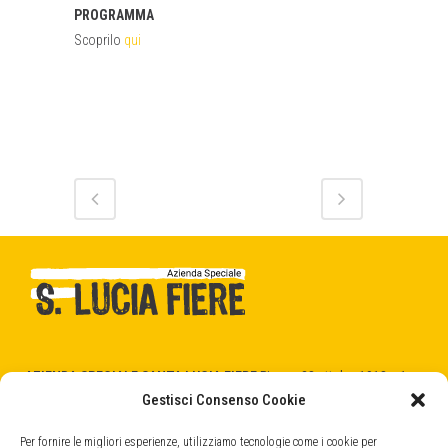
PROGRAMMA
Scoprilo
qui
AZIENDA SPECIALE SANTA LUCIA FIERE
Piazza 28 ottobre 1918 n.1
31025 Santa Lucia di Piave (TV)
Gestisci Consenso Cookie
C.F. - P.Iva 04404520266
cod. SDI -
5RUO82D
Per fornire le migliori esperienze, utilizziamo tecnologie come i cookie per