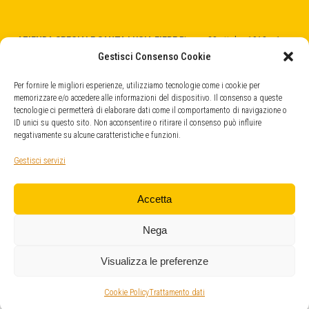
AZIENDA SPECIALE SANTA LUCIA FIERE
Piazza 28 ottobre 1918 n.1
31025 Santa Lucia di Piave (TV)
Gestisci Consenso Cookie
C.F. - P.Iva 04404520266
cod. SDI -
5RUO82D
Per fornire le migliori esperienze, utilizziamo tecnologie come i cookie per
memorizzare e/o accedere alle informazioni del dispositivo. Il consenso a queste
tecnologie ci permetterà di elaborare dati come il comportamento di navigazione o
QUARTIERE FIERISTICO
ID unici su questo sito. Non acconsentire o ritirare il consenso può influire
Strada Provinciale, 45
negativamente su alcune caratteristiche e funzioni.
31025 Santa Lucia di Piave (TV)
info@fieresantalucia.it
Gestisci servizi
santaluciafiere@legalmail.it
Accetta
Nega
Visualizza le preferenze
© Copyright 2026
Azienda Speciale Santa Lucia Fiere
. Design
Cookie Policy
Trattamento dati
octostudio
.
Trattamento dei dati
.