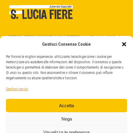
AZIENDA SPECIALE SANTA LUCIA FIERE
Piazza 28 ottobre 1918 n.1
31025 Santa Lucia di Piave (TV)
Gestisci Consenso Cookie
C.F. - P.Iva 04404520266
cod. SDI -
5RUO82D
Per fornire le migliori esperienze, utilizziamo tecnologie come i cookie per
memorizzare e/o accedere alle informazioni del dispositivo. Il consenso a queste
tecnologie ci permetterà di elaborare dati come il comportamento di navigazione o
QUARTIERE FIERISTICO
ID unici su questo sito. Non acconsentire o ritirare il consenso può influire
Strada Provinciale, 45
negativamente su alcune caratteristiche e funzioni.
31025 Santa Lucia di Piave (TV)
info@fieresantalucia.it
Gestisci servizi
santaluciafiere@legalmail.it
Accetta
Nega
Visualizza le preferenze